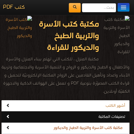
كتب PDF
مكتبة الكتب
مكتبة كتب الأسرة
المكتبات
والتربية الطبخ
يُقرأ حالياً
والديكور للقراءة
الفهرس
مكتبة المنزل ، للكتب التي تهتم ببناء المنزل والأسرة
اضف كتاب
والأطفال و الطبخ والديكور و الزواج و التنمية الأسرية والاجتماعية وتربية
الأبناء واعداد وتأهيل القادمين على الزواج المكتبة الإلكترونيّة لتحميل و
قراءة الكتب المصوّرة بنوعية PDF و تعمل على الهواتف الذكية والاجهزة
الكفيّة أونلاين.
أشهر الكتب
تصنيفات المكتبة
مكتبة كتب الأسرة والتربية الطبخ والديكور