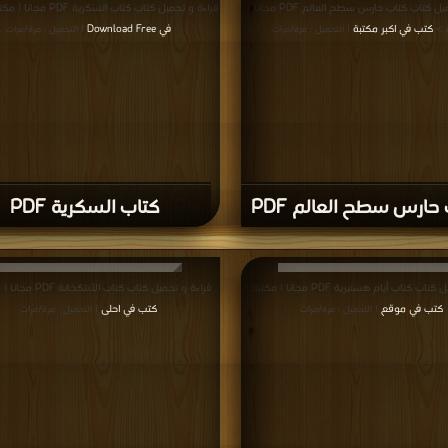
سة الخصوصية
·
اتفاقية الاستخدام
·
اتصل بنا
كتب pdf
Privacy
·
ع الحقوق محفوظة لأصحابها ..
اذا رأيت كتاب له حقوق ملكيه فضلاً اضغط هنا وأبلغنا 
برعاية
موسوعة الإبداع