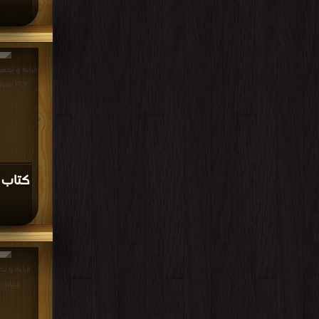
قراءة و تحمي
PDF مجانا | مكتبة >
كتاب 
مجانا |