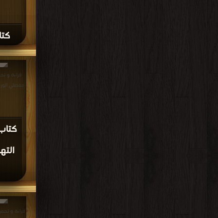
كتا
قراءة و تح
مفصلي الورك والركبة F
كتاب
الته