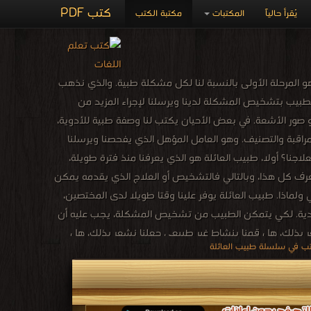
كتب PDF
يُقرأ حالياً
المكتبات
مكتبة الكتب
المرحلة الأولى بالنسبة لنا لكل مشكلة طبية. والذي نذهب
 الطبيب بتشخيص المشكلة لدينا ويرسلنا لإجراء المزيد من
أو صور الأشعة. في بعض الأحيان يكتب لنا وصفة طبية للأدوية،
لمراقبة والتصنيف. وهو العامل المؤهل الذي يفحصنا ويرسلنا
لاجنا؟ أولا، طبيب العائلة هو الذي يعرفنا منذ فترة طويلة،
 يعرف كل هذا، وبالتالي فالتشخيص أو العلاج الذي يقدمه يمكن
ولماذا. طبيب العائلة يوفر علينا وقتا طويلا لدى المختصين،
ة العادية. لكي يتمكن الطبيب من تشخيص المشكلة، يجب عليه أن
عر بذلك، هل قمنا بنشاط غير طبيعي جعلنا نشعر بذلك، هل
ب في سلسلة طبيب العائلة
ذة وفريدة. مع المعلومات التي قدمناها للطبيب سيكون من