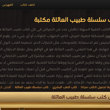
اضف كتاب
الفهرس
سلسلة طبيب العائلة مكتبة
كتب الطبية السهلة تناقش عدد من الامراض فى كل كتاب طبيب العائلة هو 
ور المشكلة الطبية: المرض، الألم، الالتهاب، التلوثات أو أي شيء اخر. يقوم
لتشخيص تتم الاستعانة بالفحوصات، مثل اختبارات الدم، تخطيط القلب، البول 
نهايته. في هذا المعنى، طبيب العائلة هو في الواقع يمثل نقطة الانتقال، ا
ذا علينا ان ننتقل عبر طبيب العائلة ولا نذهب مباشرة إلى الطبيب الأخصائي لع
يص وفقا للتاريخ الطبي لدينا ووفقا لحالتنا الصحية. الطبيب الاختصاصي لا
ا، لا يوجد مبرر للتوجه إلى الطبيب الأخصائي قبل أن نعرف بالضبط مما نعاني 
 اننا بحاجة لتلقي العلاج لديهم. زيارة طبيب العائلة تشبه الزيارة للعياد
يل الأساسية حول الأعراض التي ظهرت لدينا. ما الذي نشعر به، منذ متى نش
ة تحميل الكتب مجانا
>
كتب الطب البشري
>
كتب سلسلة طبيب العائلة
>
أفضل كت
لمعلومات لمساعدتنا في تشخيص المشكلة. خاصة إذا كان لدينا تفاصيل شا
ط الضوء على أهمية طب العائلة بشكل عام وأطباء العائلة بشكل خاص.
 كتب سلسلة طبيب العائلة