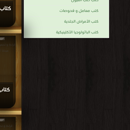
كتب طب العيون
كتاب 
كتب معامل و فحوصات
كتب الأمراض الجلدية
كتب الباثولوجيا الأكلينيكية
مجانا |
كتاب
قراءة و تح