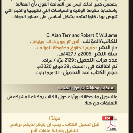
بتفصيل كبير. لذلك ليس من المبالغة القول بأن الفعالية
واستجابة حكومة الولاية والسياسات التي تنتهجها والقيم التي
تنهض بها ، كلها تعتمد بشكل أساسي على دستور الدولة .
G. Alan Tarr and Robert F. Williams
للكاتب/المؤلف
.
ألان تار وروبرت ف. ويليامز
:
دار النشر
.
جميع الحقوق محفوظة للمؤلف
:
سنة النشر
: 2006م / 1427هـ .
عدد مرات التحميل
: 2129 مرّة / مرات.
تم اضافته في
: السبت , 29 فبراير 2020م.
حجم الكتاب عند التحميل
: 0.1 ميجا بايت .
تعليقات ومناقشات حول الكتاب:
ولتسجيل ملاحظاتك ورأيك حول الكتاب يمكنك المشاركه في
التعليقات من هنا:
مهلاً !
قبل تحميل الكتاب .. يجب ان يتوفر لديكم برنامج
pdf
تشغيل وقراءة ملفات