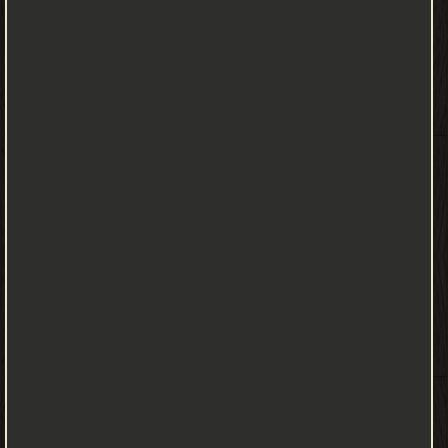
أهداف وتطلعات مواطني الدولة وتكون بمثابة أساس الحياة السياسية
للدولة. كما ينبغي أن تسهل - لا تأخير - التقدم السياسي والاجتماعي
والاقتصادي في الدولة. على الرغم من تنوعها ، فإن دساتير الولايات
الأمريكية تشترك في بعض الأمور المشتركة المميزات. يحدد دستور
الولاية مؤسسات حكومة الدولة و يصف كيفية عمل هذه المؤسسات.
من خلال ضمانات حقوقها و يحظر العمل الحكومي ، وهو ما يحدده
دستور الولاية إلى حد كبير نطاق سلطات الدولة ، ويوزع تلك السلطات
بين فروع حكومة الولاية وبين الولاية والمحلية . يحدد دستور الولاية
أيضًا المؤهلات لمنصب الدولة ويصف كيف يجب أن يكون مسؤولو
الدولة اختيار. ومن ثم فهو يوجه الصراع السياسي في الدولة ويوفر الآليات
لحلها. بالإضافة إلى ذلك ، العديد من دساتير الدولة ، وليس المحتوى على
هيكل حكومة الولاية ، تكريس خيارات السياسة الأساسية ، وتقدم في
بعض الأحيان اتجاه واسع للسياسة العامة وفي بعض الأحيان يصف
محتواها بتفصيل كبير. لذلك ليس من المبالغة القول بأن الفعالية
واستجابة حكومة الولاية والسياسات التي تنتهجها والقيم التي تنهض
بها ، كلها تعتمد بشكل أساسي على دستور الدولة . G. Alan Tarr and