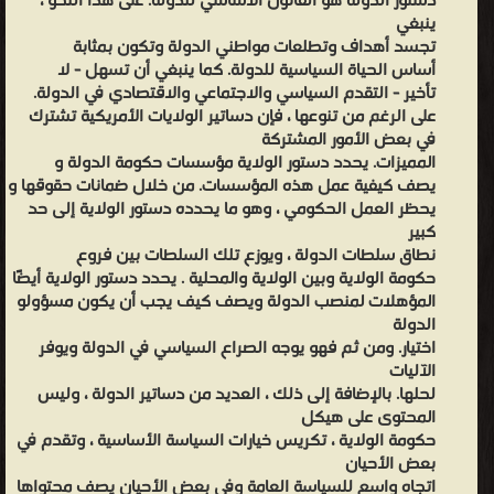
دستور الدولة هو القانون الأساسي للدولة. على هذا النحو ،
ينبغي
تجسد أهداف وتطلعات مواطني الدولة وتكون بمثابة
أساس الحياة السياسية للدولة. كما ينبغي أن تسهل - لا
تأخير - التقدم السياسي والاجتماعي والاقتصادي في الدولة.
على الرغم من تنوعها ، فإن دساتير الولايات الأمريكية تشترك
في بعض الأمور المشتركة
المميزات. يحدد دستور الولاية مؤسسات حكومة الدولة و
يصف كيفية عمل هذه المؤسسات. من خلال ضمانات حقوقها و
يحظر العمل الحكومي ، وهو ما يحدده دستور الولاية إلى حد
كبير
نطاق سلطات الدولة ، ويوزع تلك السلطات بين فروع
حكومة الولاية وبين الولاية والمحلية . يحدد دستور الولاية أيضًا
المؤهلات لمنصب الدولة ويصف كيف يجب أن يكون مسؤولو
الدولة
اختيار. ومن ثم فهو يوجه الصراع السياسي في الدولة ويوفر
الآليات
لحلها. بالإضافة إلى ذلك ، العديد من دساتير الدولة ، وليس
المحتوى على هيكل
حكومة الولاية ، تكريس خيارات السياسة الأساسية ، وتقدم في
بعض الأحيان
اتجاه واسع للسياسة العامة وفي بعض الأحيان يصف محتواها