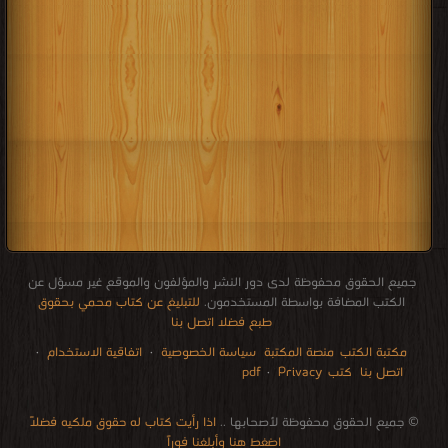
جميع الحقوق محفوظة لدى دور النشر والمؤلفون والموقع غير مسؤل عن
الكتب المضافة بواسطة المستخدمون.
للتبليغ عن كتاب محمي بحقوق
طبع فضلا اتصل بنا
مكتبة الكتب
منصة المكتبة
سياسة الخصوصية
·
اتفاقية الاستخدام
·
اتصل بنا
كتب pdf
Privacy
·
الإتصالات
edu i books
stock market
pdf file convertor
breast cancer books
Literature books online
for faster download bai du
free how to speak languages
restaurant food control delivery
Romania Norway Denmark Ethiopia Sweden
courses in dubai universities colleges abu dhabi
audio books downloads Target amazon Google books
© جميع الحقوق محفوظة لأصحابها ..
اذا رأيت كتاب له حقوق ملكيه فضلاً
اضغط هنا وأبلغنا فوراً