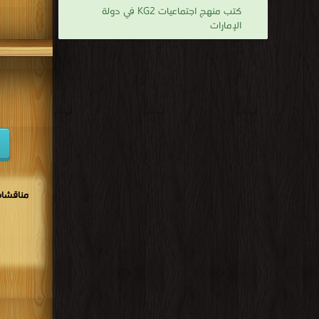
كتب منهج اجتماعيات KG2 في دولة
الإمارات
مناقشات