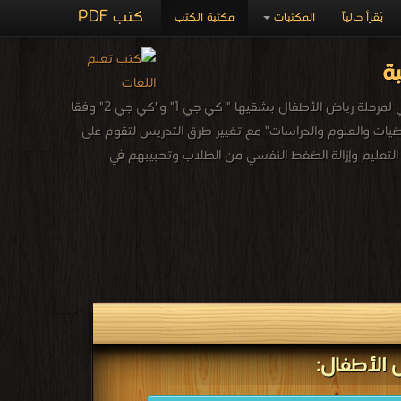
كتب PDF
يُقرأ حالياً
المكتبات
مكتبة الكتب
ة
يوجد فى هذا القسم المناهج المدرسية الجديدة التي أعدتها وزارة التربية والتعليم والتعليم الفني لمرحلة رياض الأطفال بشقيها " كي جي 1" و"كي جي 2" وفقا
اضيات والعلوم والدراسات" مع تغيير طرق التدريس لتقوم على
عليم وإزالة الضغط النفسي من الطلاب وتحبيبهم في
ض الأطفال: