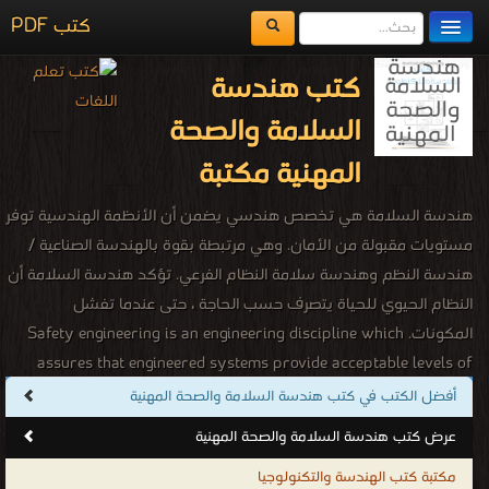
كتب PDF
مكتبة الكتب
كتب هندسة
المكتبات
السلامة والصحة
يُقرأ حالياً
المهنية مكتبة
الفهرس
هندسة السلامة هي تخصص هندسي يضمن أن الأنظمة الهندسية توفر
اضف كتاب
مستويات مقبولة من الأمان. وهي مرتبطة بقوة بالهندسة الصناعية /
هندسة النظم وهندسة سلامة النظام الفرعي. تؤكد هندسة السلامة أن
النظام الحيوي للحياة يتصرف حسب الحاجة ، حتى عندما تفشل
المكونات. Safety engineering is an engineering discipline which
assures that engineered systems provide acceptable levels of
safety. It is strongly related to industrial engineering/systems
أفضل الكتب في كتب هندسة السلامة والصحة المهنية
engineering, and the subset system safety engineering. Safety
عرض كتب هندسة السلامة والصحة المهنية
engineering assures that a life-critical system behaves as needed,
مكتبة كتب الهندسة والتكنولوجيا
even when components fail. وهي علم مهم جدا يهدف إلى حماية