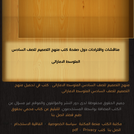
مناقشات واقتراحات حول صفحة كتب منهج التصميم للصف السادس
المتوسط الاماراتى
منهج التصميم للصف السادس المتوسط الاماراتى
,
كتب في تحميل منهج
التصميم للصف السادس المتوسط الاماراتى
جميع الحقوق محفوظة لدى دور النشر والمؤلفون والموقع غير مسؤل عن
الكتب المضافة بواسطة المستخدمون.
للتبليغ عن كتاب محمي بحقوق
طبع فضلا اتصل بنا
مكتبة الكتب
منصة المكتبة
سياسة الخصوصية
·
اتفاقية الاستخدام
·
اتصل بنا
كتب pdf
Privacy
·