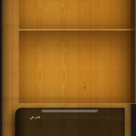
قراءة و تحميل كتاب كتاب The Alchemist PDF مجانا | مكتبة >
كتب في
| التحميل :
مرة/مرات