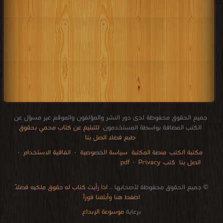
جميع الحقوق محفوظة لدى دور النشر والمؤلفون والموقع غير مسؤل عن
الكتب المضافة بواسطة المستخدمون.
للتبليغ عن كتاب محمي بحقوق
طبع فضلا اتصل بنا
مكتبة الكتب
منصة المكتبة
سياسة الخصوصية
·
اتفاقية الاستخدام
·
اتصل بنا
كتب pdf
Privacy
·
الإتصالات
edu i books
stock market
pdf file convertor
breast cancer books
Literature books online
for faster download bai du
free how to speak languages
restaurant food control delivery
Romania Norway Denmark Ethiopia Sweden
courses in dubai universities colleges abu dhabi
audio books downloads Target amazon Google books
© جميع الحقوق محفوظة لأصحابها ..
اذا رأيت كتاب له حقوق ملكيه فضلاً
اضغط هنا وأبلغنا فوراً
برعاية
موسوعة الإبداع