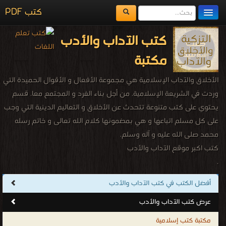
كتب PDF
مكتبة الكتب
كتب الآداب والأدب
المكتبات
مكتبة
يُقرأ حالياً
الأخلاق والآداب الإسلامية هي مجموعة الأفعال و الأقوال الحمیدة التي
الفهرس
وردت في الشریعة الإسلامیة. من أجل بناء الفرد و المجتمع معا. قسم
يحتوي على كتب متنوعة تتحدث عن الأخلاق و التعالیم الدینیة التي وجب
اضف كتاب
علی کل مسلم اتباعها و هي بمضمونها کلام الله تعالی و خاتم رسله
محمد صلی الله علیه و آله وسلم.
كتب اكبر موقع الآداب والأدب
.
أفضل الكتب في كتب الآداب والأدب
عرض كتب الآداب والأدب
مكتبة كتب إسلامية