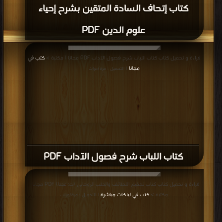
كتاب إتحاف السادة المتقين بشرح إحياء
علوم الدين PDF
قراءة و تحميل كتاب كتاب اللباب شرح فصول الآداب PDF مجانا | مكتبة >
كتب في
مجانا
| التحميل : مرة/مرات
كتاب اللباب شرح فصول الآداب PDF
قراءة و تحميل كتاب كتاب تحقيق اللطائف والطب الروحانى (ت: عطا) PDF مجانا |
مكتبة >
كتب في لينكات مباشرة
| التحميل : مرة/مرات