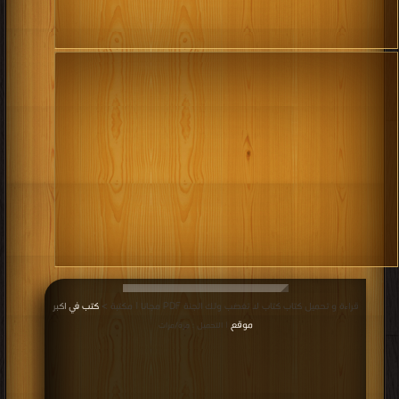
قراءة و تحميل كتاب كتاب لا تغضب ولك الجنة PDF مجانا | مكتبة >
كتب في اكبر
موقع
| التحميل : مرة/مرات