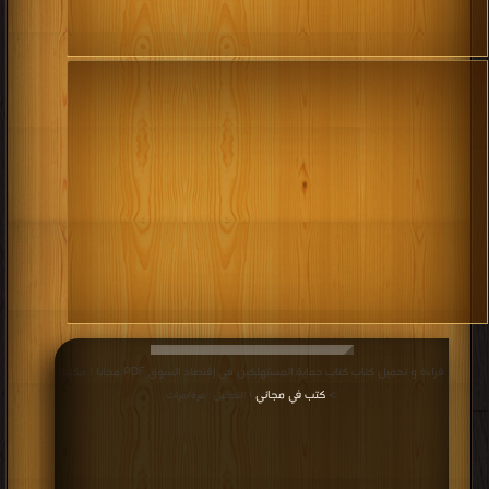
عمل
النظم
الاقتصادية،
وما
الذي
يربط
أطراف
هذه
النظم
من
علاقات
ضمن
إطار
قراءة و تحميل كتاب كتاب حماية المستهلكين فى إقتصاد السوق PDF مجانا | مكتبة
>
كتب في مجاني
| التحميل : مرة/مرات
المجتمع.
وتطبق
أساليب