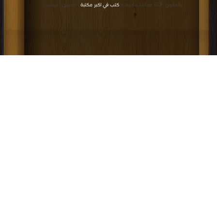
بالقانون PDF مجانا | مكتبة >
كتب في اكبر مكتبة
| التحميل : مرة/مرات
كتاب تحويل الملكية العامة إلى ملكية خاصة
دراسة فقهية مقارنة بالقانون PDF
إعلانات: