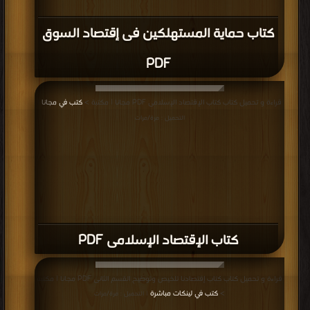
التحليل
الاقتصادي
كتاب حماية المستهلكين فى إقتصاد السوق
بشكل
متزايد
PDF
على
المجالات
قراءة و تحميل كتاب كتاب الإقتصاد الإسلامى PDF مجانا | مكتبة >
كتب في مجانا
|
التي
التحميل : مرة/مرات
تتعلق
بالأفراد
(بما
فيهم
الراسماليون)
الذين
كتاب الإقتصاد الإسلامى PDF
يقومون
باختياراتهم
قراءة و تحميل كتاب كتاب إقتصادنا تلخيص وتوضيح القسم الثانى PDF مجانا | مكتبة
ضمن
>
كتب في لينكات مباشرة
| التحميل : مرة/مرات
إطار