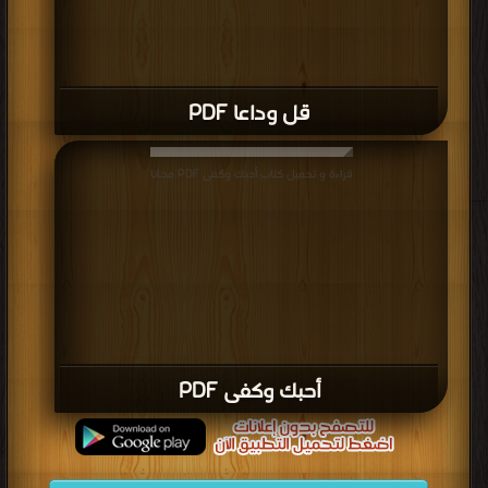
قل وداعا PDF
قراءة و تحميل كتاب أحبك وكفى PDF مجانا
أحبك وكفى PDF