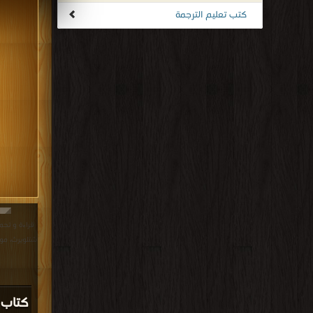
كتب تعليم الترجمة
قراءة و تح
شتلويرث، مويرا كووي DF
كتاب 