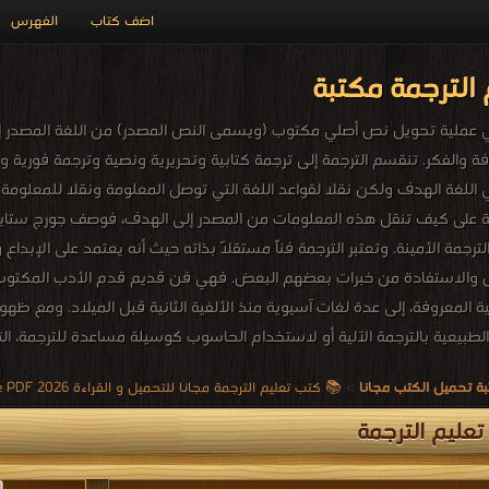
اضف كتاب
الفهرس
الترجمة مكتبة
نَّقْل هي عملية تحويل نص أصلي مكتوب (ويسمى النص المصدر) من اللغة المصد
افة والفكر. تنقسم الترجمة إلى ترجمة كتابية وتحريرية ونصية وترجمة فوري
ي اللغة الهدف ولكن نقلا لقواعد اللغة التي توصل المعلومة ونقلا للمعلومة ذ
ة على كيف تنقل هذه المعلومات من المصدر إلى الهدف، فوصف جورج ستاينر نظ
والترجمة الأمينة. وتعتبر الترجمة فناً مستقلاً بذاته حيث أنه يعتمد على الإ
ل والاستفادة من خبرات بعضهم البعض. فهي فن قديم قدم الأدب المكتوب.
ية المعروفة، إلى عدة لغات آسيوية منذ الألفية الثانية قبل الميلاد. ومع 
لطبيعية بالترجمة الآلية أو لاستخدام الحاسوب كوسيلة مساعدة للترجمة، ا
ة تحميل الكتب مجانا
>
📚 كتب تعليم الترجمة مجانا للتحميل و القراءة 2026 Free PDF
عليم الترجمة