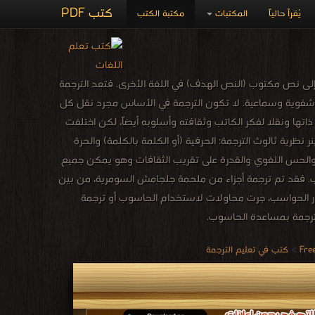
كتب PDF
يُقرأ حالياً
المكتبات
مكتبة الكتب
ر إلى نص مكتوب (النص الهدف) في اللغة الأخرى. فتعد الترجمة
ة وشفوية وسماعية. لا تكون الترجمة في الأساس مجرد نقل كل
اتها ونقلا لفكر الكاتب وثقافته وأسلوبه أيضاً، لكن اختلفت
رية ثالوث الترجمة: الحرفية (أو الكلمة بالكلمة) والحرة
بداع والحس اللغوي والقدرة على تقريب الثقافات وهو يمكن جميع
 فقد تم ترجمة أجزاء من ملحمة جلجامش السومرية، من بين
ظهور الحواسب، جرت محاولات لاستخدام الحاسوب أو ترجمة
لترجمة بمساعدة الحاسوب.
>
كتب في تعليم الترجمة