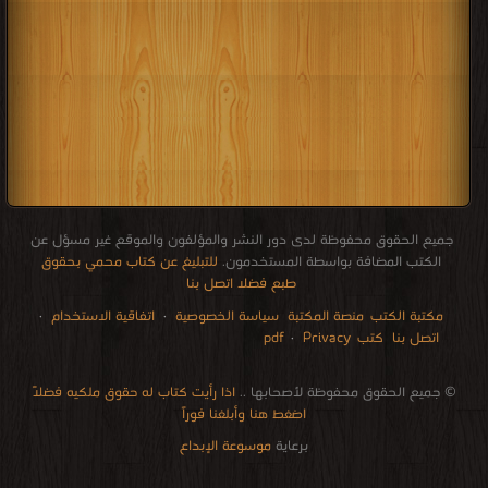
جميع الحقوق محفوظة لدى دور النشر والمؤلفون والموقع غير مسؤل عن
الكتب المضافة بواسطة المستخدمون.
للتبليغ عن كتاب محمي بحقوق
طبع فضلا اتصل بنا
مكتبة الكتب
منصة المكتبة
سياسة الخصوصية
·
اتفاقية الاستخدام
·
اتصل بنا
كتب pdf
Privacy
·
الإتصالات
edu i books
stock market
pdf file convertor
breast cancer books
Literature books online
for faster download bai du
free how to speak languages
restaurant food control delivery
Romania Norway Denmark Ethiopia Sweden
courses in dubai universities colleges abu dhabi
audio books downloads Target amazon Google books
© جميع الحقوق محفوظة لأصحابها ..
اذا رأيت كتاب له حقوق ملكيه فضلاً
اضغط هنا وأبلغنا فوراً
برعاية
موسوعة الإبداع