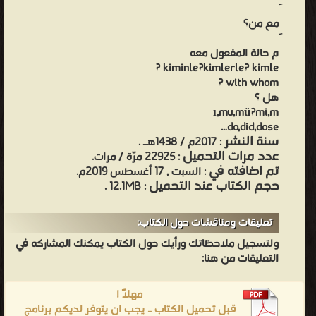
مع من؟
م حالة المفعول معه
kiminle?kimlerle? kimle ?
with whom ?
هل ؟
ı,mu,mü?mi,m
do,did,dose…
سنة النشر
: 2017م / 1438هـ .
عدد مرات التحميل
: 22925 مرّة / مرات.
تم اضافته في
: السبت , 17 أغسطس 2019م.
حجم الكتاب عند التحميل
: 12.1MB .
تعليقات ومناقشات حول الكتاب:
ولتسجيل ملاحظاتك ورأيك حول الكتاب يمكنك المشاركه في
التعليقات من هنا:
مهلاً !
قبل تحميل الكتاب .. يجب ان يتوفر لديكم برنامج