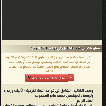
معلومات عن كتاب الشامل في قواعد اللغة التركية:
شكراً لمساهمتكم معنا في الإرتقاء بمستوى المكتبة ، يمكنكم االتبليغ
عن اخطاء او سوء اختيار للكتب وتصنيفها ومحتواها ، أو كتاب يُمنع
نشره ، او محمي بحقوق طبع ونشر ، فضلاً قم بالتبليغ عن الكتاب
المُخالف:
تبليغ عن الكتاب أو محتواه
وصف الكتاب :
الشامل في قواعد اللغة التركية – تأليف وإعداد
وترجمة : المهندس محمد عامر المجذوب
الجزء الرابع
للاستفهام أدوات خاصة تستعمل حسب معناها ،وهذه الأدوات