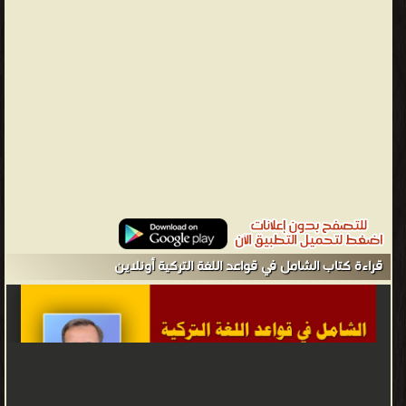
how many? كم؟ ?kaç how much ? بكم؟ ?kaça how much ? ن؟ َ من
kimler? ?kim who ? ن ؟ َ عن من ؟ َ حول من ?kim hakkında about
who ? َ من أجل من – لأجل من؟ َ ?inkim iç who for ? ن؟ َ عند من
حالة المفعول فيه ?lerde? kimkimde on whom ? ن َّ مم – م ن عند ن؟
َ م ?lerden? kimkimden from who ? إلى َ من؟ حالة المفعول إليه
kimlere? ?kime to whom ? َ من؟ حال المفعول به kimleri? kimi ?
whom ? ن َ م – مع الضمائر kimsin…? –kimim who am i?... ن؟ َ لم
حالة الملكية ?lerinkimin ? kimin whose ? َ مع من؟ َ م حالة المفعول
معه kiminle?kimlerle? kimle ? with whom ? هل ؟ ı,mu,mü?mi,m
do,did,dose…
محمد عامر المجذوب - ، ً مهندس مدني - تخرج جامعة دمشق 1982،
قراءة كتاب الشامل في قواعد اللغة التركية أونلاين
قام بتأليف الموسوعة الشاملة في اللغة لتركية التي تحوي على 51 كتاباً
تبحث في قواعد ومفردات اللغة التركية .❰ له مجموعة من الإنجازات
والمؤلفات أبرزها ❞ الشامل في قواعد اللغة التركية ❝ ❞ الموسوعة
الشاملة في اللغه التركية الحياة والناس ❝ ❞ دليل الموسوعة الشاملة في
اللغة التركية ❝ ❞ الموسوعة الشاملة في اللغه التركية المرشد الطبي ❝ ❞
الموسوعة الشاملة في اللغه التركية ترجمة إلي العربية لمحادثات كتاب ❝