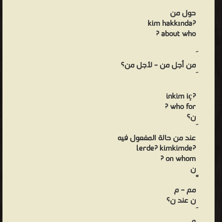
حول من
?kim hakkında
about who ?
من أجل من – لأجل من؟
?inkim iç
who for ?
ن؟
عند من حالة المفعول فيه
?lerde? kimkimde
on whom ?
ن
مم – م
ن عند ن؟
م