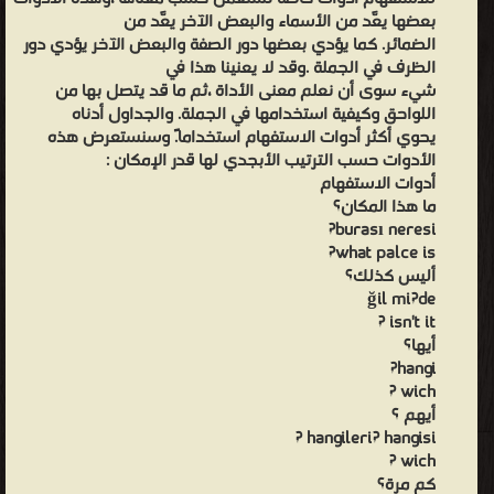
بعضها يعَّد من الأسماء والبعض الآخر يعَّد من
الضمائر. كما يؤدي بعضها دور الصفة والبعض الآخر يؤدي دور
الظرف في الجملة .وقد لا يعنينا هذا في
شيء سوى أن نعلم معنى الأداة ،ثم ما قد يتصل بها من
اللواحق وكيفية استخدامها في الجملة. والجداول أدناه
يحوي أكثر أدوات الاستفهام استخداما.ً وسنستعرض هذه
الأدوات حسب الترتيب الأبجدي لها قدر الإمكان :
أدوات الاستفهام
ما هذا المكان؟
burası neresi?
what palce is?
أليس كذلك؟
ğil mi?de
isn't it ?
أيها؟
hangi?
wich ?
أيهم ؟
hangileri? hangisi ?
wich ?
كم مرة؟