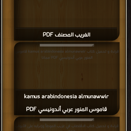
الغريب المصنف PDF
قراءة و تحميل كتاب kamus arabindonesia almunawwir قاموس
المنور عربي أندونيسي PDF مجانا
kamus arabindonesia almunawwir
قاموس المنور عربي أندونيسي PDF
قراءة و تحميل كتاب الاقتضاب في غريب الموطأ وإعرابه على الأبواب