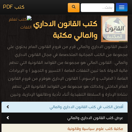
كتب PDF
مكتبة الكتب
كتب القانون الاداري
المكتبات
والمالي مكتبة
يُقرأ حالياً
قسم القانون الاداري والمالي فرع من فروع القانون العام يحتوي علي
الفهرس
مجموعة من الكتب المجانية المتخصصة في مجال القانون الاداري
والمالي : القانون المالي هو مجموعة من القواعد القانونية التي تنظم
اضف كتاب
مالية الدولة كما تبين النفقات العامة ( التسيير و التجهيز ) و الإيرادات
العامة ( الضرائب و الرسوم..) القانون الإداري هوفرع من فروع القانون
العام الداخلي وكذالك هو مجموعة من القواعد القانونية التي تنظم
نشاط الإدارة و السلطة التنفيذية أثناء تأدية وظائفها الإدارية، وتبين
كيفية إدارتها للمرافق العامة واستغلالها للأموال العامة بالإضافة إلى
أفضل الكتب في كتب القانون الاداري والمالي
تحديد علاقة الدولة بموظفيها من حيث التعيين والترقية والتكليف
عرض كتب القانون الاداري والمالي
والإعارة وغير ذلك من العلاقات. وهو فرع من القانون العام. ويعتبر
الفقيه الفرنسي رينيه تشابوس أول من استخدم مصطلح (القانون
مكتبة كتب علوم سياسية وقانونية