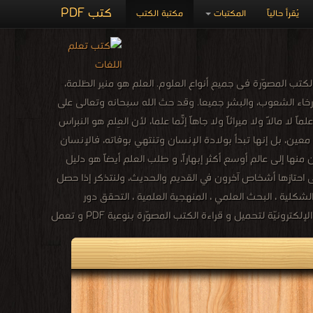
كتب PDF
يُقرأ حالياً
المكتبات
مكتبة الكتب
تب المصوّرة فى جميع أنواع العلوم. العلم هو منير الظلمة،
اء الشعوب، والبشر جميعا. وقد حث الله سبحانه وتعالى على
 لا مالاً ولا ميراثاً ولا جاهاً إنّما علماً، لأن العِلم هو النبراس
 معين، بل إنها تبدأ بولادة الإنسان وتنتهي بوفاته، فالإنسان
نها إلى عالم أوسع أكثر إبهاراً، و طلب العلم أيضاً هو دليل
 احتازها أشخاص آخرون في القديم والحديث، ولنتذكر إذا حصل
لشكلية ، البحث العلمي ، المنهجية العلمية ، التحقق دور
الرياضيات ، فلسفة العلوم ، الأدب العلمي ، وأيضًا كتب الكيمياء و كتب الفيزياء وكتب الجيولوجيا و كتب الرياضيات وكتب الأحياء إلخ،، المكتبة الإلكترونيّة لتحميل و قراءة الكتب المصوّرة بنوعية PDF و تعمل