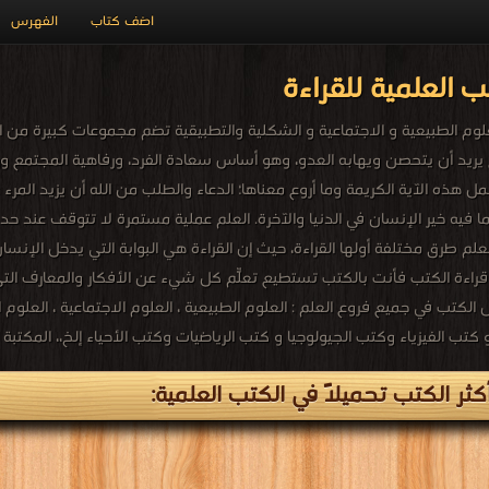
اضف كتاب
الفهرس
ب العلمية للقراءة
وم الطبيعية و الاجتماعية و الشكلية والتطبيقية تضم مجموعات كبيرة من الك
يد أن يتحصن ويهابه العدو، وهو أساس سعادة الفرد، ورفاهية المجتمع ورخ
ا أجمل هذه الآية الكريمة وما أروع معناها؛ الدعاء والطلب من الله أن يزيد المرء علماً
 ما فيه خير الإنسان في الدنيا والآخرة. العلم عملية مستمرة لا تتوقف عند حد
م طرق مختلفة أولها القراءة، حيث إن القراءة هي البوابة التي يدخل الإنسان م
راءة الكتب فأنت بالكتب تستطيع تعلّم كل شيءٍ عن الأفكار والمعارف التى
الكتب في جميع فروع العلم : العلوم الطبيعية ، العلوم الاجتماعية ، العلوم ا
ثر الكتب تحميلاً في الكتب العلمية: