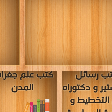
ب رسائل
كتب علم جغراف
ير و دكتوراه
المدن
التخطيط و