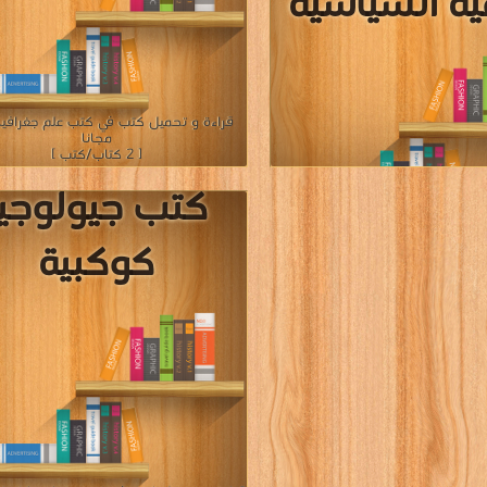
مية السياسية
قراءة و تحميل كتب في كتب علم جغرافيا
مجانا
[ 2 كتاب/كتب ]
كتب جيولوجيا
يل كتب في كتب رسائل ماجستير و
كوكبية
التخطيط و التنمية السياسية مجانا
[ 4 كتاب/كتب ]