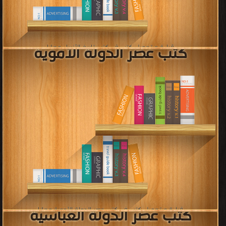
»»
»
7
6
5
4
3
2
1
«
««