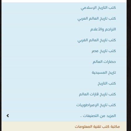
كتب عصر الدولة الأموية
قراءة و تحميل كتب في كتب تاريخ الأنبياء مجانا
[ 46 كتاب/كتب ]