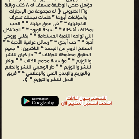
مؤهل صحى الوظيفة:مسعف له ٨ كتب ورقية
و١٦ الكترونى ❰ له مجموعة من الإنجازات
والمؤلفات أبرزها ❞ كلمات تجعلك تحترف
الانجليزية ❝ ❞ فى عمق عينيك ❝ ❞ الحب
بمختلف أشكالة ❝ ❞ سيدة الورود ❝ ❞ المشاكل
التي تواجه التنمية المستدامة ❝ ❞ بقلبي وروحي
أحبه ❝ ❞ حب أبدي ❝ ❞ رسائل غرامية الأحبة ❝ ❞
انسلاخ الروح من الجسد ❝ الناشرين : ❞ جميع
الحقوق محفوظة للمؤلف ❝ ❞ دار كيان للنشر
والتوزيع ❝ ❞ مؤسسة مجمع الكتاب ❝ ❞ بوفار
للنشر والتوزيع ❝ ❞ دار الوهيبي للنشر والطبع
والتوزيع والإنتاج الفني والإعلامي ❝ ❞ فريق
الامل للنشر والتوزيع ❝ ❱.