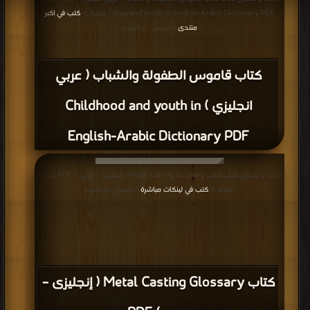
and youth in English-Arabic Dictionary PDF مجانا | مكتبة >
كتب في اكبر
منتدى
| التحميل : مرة/مرات
كتاب قاموس الطفولة والشباب ( عربي
انجليزي ) Childhood and youth in
English-Arabic Dictionary PDF
قراءة و تحميل كتاب كتاب Metal Casting Glossary ( إنجلیزى – عربى ) PDF مجانا |
مكتبة >
كتب في لينكات مباشرة
| التحميل : مرة/مرات
كتاب Metal Casting Glossary ( إنجلیزى –