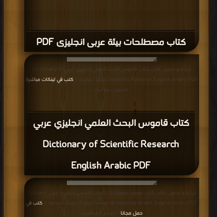
كتاب مصطلحات بيئة عربى انجليزى PDF
قراءة و تحميل كتاب كتاب قاموس البحث العلمي انجليزي عربي Dictionary of
Scientific Research English Arabic PDF مجانا | مكتبة >
كتب في لينكات مباشرة
| التحميل : مرة/مرات
كتاب قاموس البحث العلمي انجليزي عربي
Dictionary of Scientific Research
English Arabic PDF
قراءة و تحميل كتاب كتاب معجم مصطلحات الطب النفسي انجليزي عربي Glossary
of psychological medicine Arabic English terms PDF مجانا | مكتبة >
كتب في
حمل مجانا
| التحميل : مرة/مرات