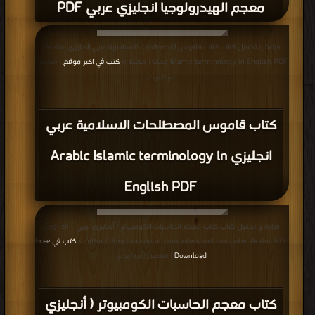
معجم الهيدرولوجيا انجليزي عربي PDF
قراءة و تحميل كتاب كتاب قاموس المصطلحات الاسلامية عربي انجليزي Arabic
Islamic terminology in English PDF مجانا | مكتبة >
كتب في اكبر موقع
| التحميل
: مرة/مرات
كتاب قاموس المصطلحات الاسلامية عربي
انجليزي Arabic Islamic terminology in
English PDF
قراءة و تحميل كتاب كتاب معجم الحاسبات الكومبيوتر ( أنجليزي عربي ) English
Lexicon of computers and computer Arabic PDF مجانا | مكتبة >
كتب في Free
Download
| التحميل : مرة/مرات
كتاب معجم الحاسبات الكومبيوتر ( أنجليزي