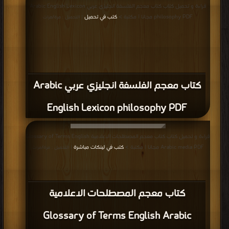
قراءة و تحميل كتاب كتاب معجم الفلسفة انجليزي عربي Arabic English Lexicon
philosophy PDF مجانا | مكتبة >
كتب في تحميل
| التحميل : مرة/مرات
كتاب معجم الفلسفة انجليزي عربي Arabic
English Lexicon philosophy PDF
قراءة و تحميل كتاب كتاب معجم المصطلحات الاعلامية Glossary of Terms English
Arabic media PDF مجانا | مكتبة >
كتب في لينكات مباشرة
| التحميل : مرة/مرات
كتاب معجم المصطلحات الاعلامية
Glossary of Terms English Arabic