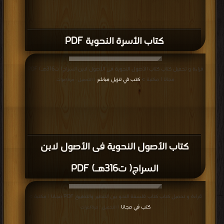
كتاب الأسرة النحوية PDF
قراءة و تحميل كتاب كتاب الأصول النحوية فى الأصول لابن السراج( ت316هـ) PDF
مجانا | مكتبة >
كتب في تنزيل مباشر
| التحميل : مرة/مرات
كتاب الأصول النحوية فى الأصول لابن
السراج( ت316هـ) PDF
قراءة و تحميل كتاب كتاب فلسفة النحو بين التنظير والتطبيق PDF مجانا | مكتبة >
كتب في مجانا
| التحميل : مرة/مرات