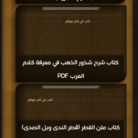
قراءة و تحميل كتاب كتاب شرح شذور الذهب في معرفة كلام العرب PDF مجانا |
مكتبة >
كتب في اكبر موقع
| التحميل : مرة/مرات
كتاب شرح شذور الذهب في معرفة كلام
العرب PDF
قراءة و تحميل كتاب كتاب متن القطر (قطر الندى وبل الصدى) ت/جمال الدين عبد
الله بن يوسف بن هشام الانصاري PDF مجانا | مكتبة >
كتب في اكبر موقع
| التحميل
: مرة/مرات
كتاب متن القطر (قطر الندى وبل الصدى)