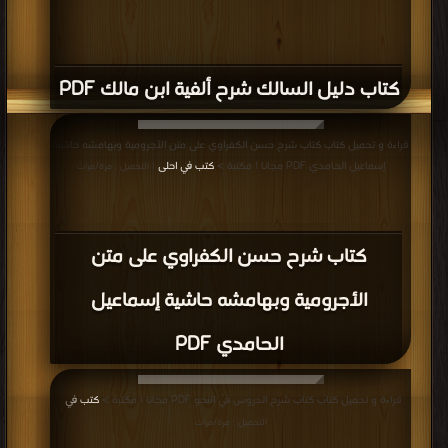
كتاب دليل السالك شرح ألفية ابن مالك PDF
قراءة و تحميل كتاب كتاب شرح حسن الكفراوي على متن الأجرومية وبهامشه حاشية
إسماعيل الحامدي PDF مجانا | مكتبة >
كتب في احلى
| التحميل : مرة/مرات
كتاب شرح حسن الكفراوي على متن
الأجرومية وبهامشه حاشية إسماعيل
الحامدي PDF
قراءة و تحميل كتاب كتاب شرح الدروس في النحو PDF مجانا | مكتبة >
كتب في
|
التحميل : مرة/مرات