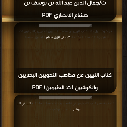
ت/جمال الدين عبد الله بن يوسف بن
هشام الانصاري PDF
قراءة و تحميل كتاب كتاب التبيين عن مذاهب النحويين البصريين والكوفيين (ت:
العثيمين) PDF مجانا | مكتبة >
كتب في تنزيل مباشر
| التحميل : مرة/مرات
كتاب التبيين عن مذاهب النحويين البصريين
والكوفيين (ت: العثيمين) PDF
قراءة و تحميل كتاب كتاب ليس في كلام العرب PDF مجانا | مكتبة >
كتب في اكبر
موقع
| التحميل : مرة/مرات