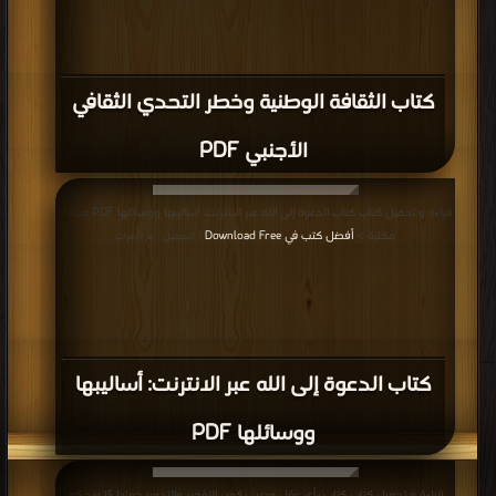
كتاب الثقافة الوطنية وخطر التحدي الثقافي
الأجنبي PDF
قراءة و تحميل كتاب كتاب الدعوة إلى الله عبر الانترنت: أساليبها ووسائلها PDF مجانا |
مكتبة >
أفضل كتب في Download Free
| التحميل : مرة/مرات
كتاب الدعوة إلى الله عبر الانترنت: أساليبها
ووسائلها PDF
قراءة و تحميل كتاب كتاب بأي عقل ودين يكون التفجير والتدمير جهادا ؟! ويحكم