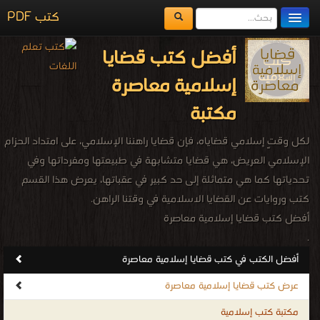
كتب PDF
مكتبة الكتب
أفضل كتب قضايا
المكتبات
إسلامية معاصرة
يُقرأ حالياً
مكتبة
الفهرس
لكل وقتٍ إسلامي قضاياه، فإن قضايا راهننا الإسلامي، على امتداد الحزام
اضف كتاب
الإسلامي العريض، هي قضايا متشابهة في طبيعتها ومفرداتها وفي
تحدياتها كما هي متماثلة إلى حد كبير في عقباتها، يعرض هذا القسم
كتب وروايات عن القضايا الاسلامية في وقتنا الراهن.
أفضل كتب قضايا إسلامية معاصرة
.
أفضل الكتب في كتب قضايا إسلامية معاصرة
عرض كتب قضايا إسلامية معاصرة
مكتبة كتب إسلامية