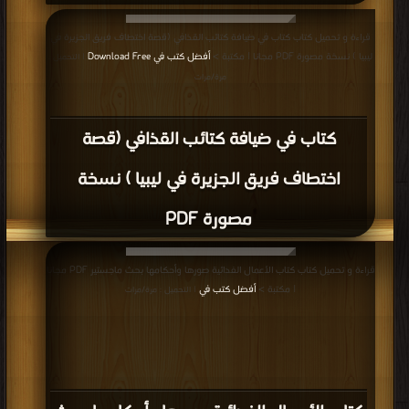
قراءة و تحميل كتاب كتاب في ضيافة كتائب القذافي (قصة اختطاف فريق الجزيرة في
ليبيا ) نسخة مصورة PDF مجانا | مكتبة >
أفضل كتب في Download Free
| التحميل :
مرة/مرات
كتاب في ضيافة كتائب القذافي (قصة
اختطاف فريق الجزيرة في ليبيا ) نسخة
مصورة PDF
قراءة و تحميل كتاب كتاب الأعمال الفدائية صورها وأحكامها بحث ماجستير PDF مجانا
| مكتبة >
أفضل كتب في
| التحميل : مرة/مرات