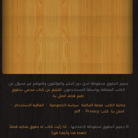
جميع الحقوق محفوظة لدى دور النشر والمؤلفون والموقع غير مسؤل عن
الكتب المضافة بواسطة المستخدمون.
للتبليغ عن كتاب محمي بحقوق
طبع فضلا اتصل بنا
مكتبة الكتب
منصة المكتبة
سياسة الخصوصية
·
اتفاقية الاستخدام
·
اتصل بنا
كتب pdf
Privacy
·
الإتصالات
edu i books
stock market
pdf file convertor
breast cancer books
Literature books online
for faster download bai du
free how to speak languages
restaurant food control delivery
Romania Norway Denmark Ethiopia Sweden
courses in dubai universities colleges abu dhabi
audio books downloads Target amazon Google books
© جميع الحقوق محفوظة لأصحابها ..
اذا رأيت كتاب له حقوق ملكيه فضلاً
اضغط هنا وأبلغنا فوراً