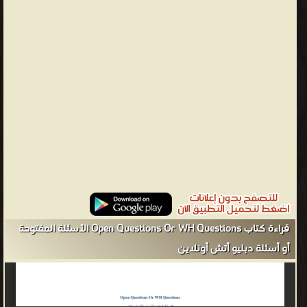
قراءة كتاب Open Questions Or WH Questions الأسئلة المفتوحة
أو أسئلة دبليو أتش أونلاين