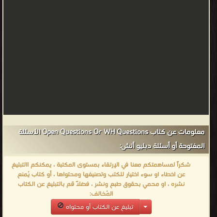
معلومات عن كتاب Open Questions Or WH Questions الأسئلة
المفتوحة أو أسئلة دبليو أتش:
شكراً لمساهمتكم معنا في الإرتقاء بمستوى المكتبة ، يمكنكم االتبليغ
عن اخطاء او سوء اختيار للكتب وتصنيفها ومحتواها ، أو كتاب يُمنع
نشره ، او محمي بحقوق طبع ونشر ، فضلاً قم بالتبليغ عن الكتاب
المُخالف:
تبليغ عن الكتاب أو محتواه