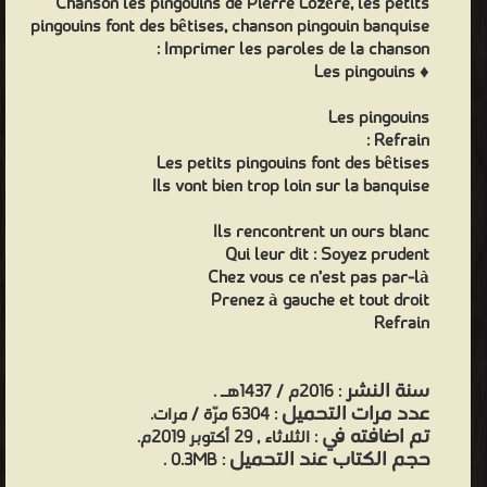
Chanson les pingouins de Pierre Lozère, les petits
pingouins font des bêtises, chanson pingouin banquise
Imprimer les paroles de la chanson :
♦ Les pingouins
Les pingouins
Refrain :
Les petits pingouins font des bêtises
Ils vont bien trop loin sur la banquise
Ils rencontrent un ours blanc
Qui leur dit : Soyez prudent
Chez vous ce n’est pas par-là
Prenez à gauche et tout droit
Refrain
سنة النشر
: 2016م / 1437هـ .
عدد مرات التحميل
: 6304 مرّة / مرات.
تم اضافته في
: الثلاثاء , 29 أكتوبر 2019م.
حجم الكتاب عند التحميل
: 0.3MB .