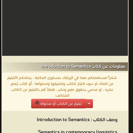
معلومات عن كتاب Introduction to Semantics:
شكراً لمساهمتكم معنا في الإرتقاء بمستوى المكتبة ، يمكنكم االتبليغ
عن اخطاء او سوء اختيار للكتب وتصنيفها ومحتواها ، أو كتاب يُمنع
نشره ، او محمي بحقوق طبع ونشر ، فضلاً قم بالتبليغ عن الكتاب
المُخالف:
تبليغ عن الكتاب أو محتواه
وصف الكتاب :
Introduction to Semantics
Semantics in contemporary linguistics