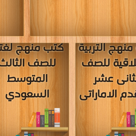
نهج التربية
كتب منهج لغت
لاقية للصف
للصف الثالث
ثانى عشر
المتوسط
دم الاماراتى
السعودي