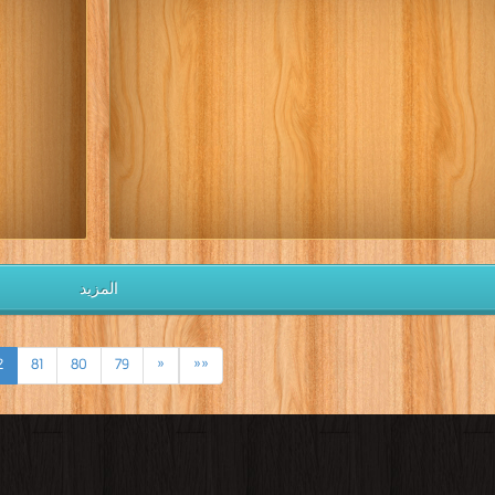
المزيد
2
81
80
79
«
««