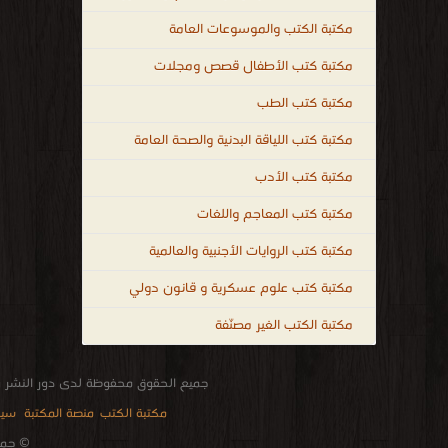
مكتبة الكتب والموسوعات العامة
مكتبة كتب الأطفال قصص ومجلات
مكتبة كتب الطب
مكتبة كتب اللياقة البدنية والصحة العامة
مكتبة كتب الأدب
مكتبة كتب المعاجم واللغات
مكتبة كتب الروايات الأجنبية والعالمية
مكتبة كتب علوم عسكرية و قانون دولي
مكتبة الكتب الغير مصنّفة
جميع الحقوق محفوظة لدى دور النشر و
مكتبة الكتب
منصة المكتبة
سيا
الإتصالات
edu i books
stock market
pdf file convertor
breast cancer books
Literature books online
for faster download bai du
free how to speak languages
restaurant food control delivery
Romania Norway Denmark Ethiopia Sweden
courses in dubai universities colleges abu dhabi
audio books downloads Target amazon Google books
© جمي