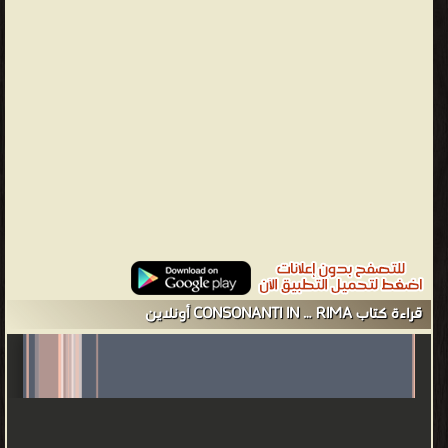
قراءة كتاب CONSONANTI IN … RIMA أونلاين