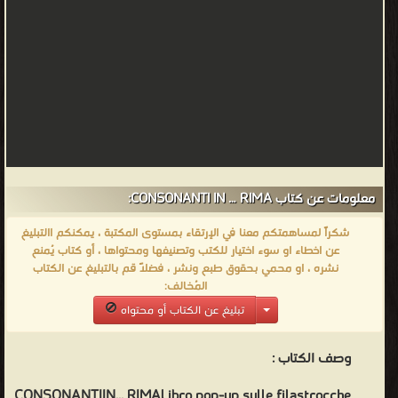
معلومات عن كتاب CONSONANTI IN … RIMA:
شكراً لمساهمتكم معنا في الإرتقاء بمستوى المكتبة ، يمكنكم االتبليغ
عن اخطاء او سوء اختيار للكتب وتصنيفها ومحتواها ، أو كتاب يُمنع
نشره ، او محمي بحقوق طبع ونشر ، فضلاً قم بالتبليغ عن الكتاب
المُخالف:
تبليغ عن الكتاب أو محتواه
وصف الكتاب :
CONSONANTIIN... RIMALibro pop-up sulle filastrocche