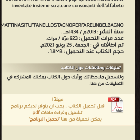
inventate insieme su alcune consonanti dell’alfabeto
MATTINASITUFFANELLOSTAGNOPERFAREUNBELBAGNO
سنة النشر
: 2013م / 1434هـ .
عدد مرات التحميل
: 923 مرّة / مرات.
تم اضافته في
: الجمعة , 25 يونيو 2021م.
حجم الكتاب عند التحميل
: 1.8MB .
تعليقات ومناقشات حول الكتاب:
ولتسجيل ملاحظاتك ورأيك حول الكتاب يمكنك المشاركه في
التعليقات من هنا:
مهلاً !
قبل تحميل الكتاب .. يجب ان يتوفر لديكم برنامج
تشغيل وقراءة ملفات
pdf
يمكن تحميلة من هنا '
تحميل البرنامج
'