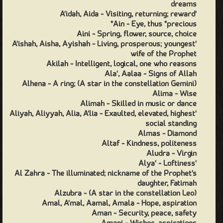
dreams
'A'idah, Aida - Visiting, returning; reward
Ain - Eye, thus "precious"
Aini - Spring, flower, source, choice
'A'ishah, Aisha, Ayishah - Living, prosperous; youngest
wife of the Prophet
Akilah - Intelligent, logical, one who reasons
Ala', Aalaa - Signs of Allah
Alhena - A ring; (A star in the constellation Gemini)
Alima - Wise
Alimah - Skilled in music or dance
'Aliyah, Aliyyah, Alia, A'lia - Exaulted, elevated, highest
social standing
Almas - Diamond
Altaf - Kindness, politeness
Aludra - Virgin
'Alya' - Loftiness
Al Zahra - The illuminated; nickname of the Prophet's
daughter, Fatimah
Alzubra - (A star in the constellation Leo)
Amal, A'mal, Aamal, Amala - Hope, aspiration
Aman - Security, peace, safety