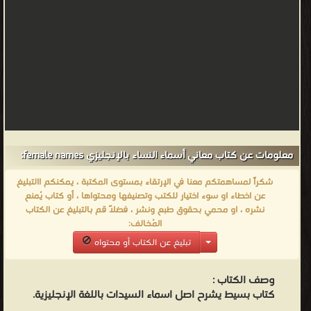
بمعلومات تفيد مسار التحقيق في القضايا العالقة. كما أن المجرمين
بشكل عام يحاولون إبقاء أنفسهم مجهولي الهوية سواء من أجل منع
إشهار حقيقة ارتكابهم للجريمة أو لتجنب القبض عليهم.
من كتب تعلم اللغة الإنجليزية - مكتبة كتب تعلم اللغات.
معلومات عن كتاب معاني أسماء النساء بالإنجليزي female names:
شكراً لمساهمتكم معنا في الإرتقاء بمستوى المكتبة ، يمكنكم االتبليغ
عن اخطاء او سوء اختيار للكتب وتصنيفها ومحتواها ، أو كتاب يُمنع
نشره ، او محمي بحقوق طبع ونشر ، فضلاً قم بالتبليغ عن الكتاب
المُخالف:
تبليغ عن الكتاب أو محتواه
وصف الكتاب :
كتاب بسيط يشرح اصل اسماء السيدات باللغة الإنجليزية.