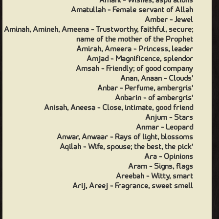
Amani - Wishes, aspirations
Amatullah - Female servant of Allah
Amber - Jewel
Aminah, Amineh, Ameena - Trustworthy, faithful, secure;
name of the mother of the Prophet
Amirah, Ameera - Princess, leader
Amjad - Magnificence, splendor
Amsah - Friendly; of good company
'Anan, Anaan - Clouds
'Anbar - Perfume, ambergris
'Anbarin - of ambergris
Anisah, Aneesa - Close, intimate, good friend
Anjum - Stars
Anmar - Leopard
Anwar, Anwaar - Rays of light, blossoms
'Aqilah - Wife, spouse; the best, the pick
Ara - Opinions
Aram - Signs, flags
Areebah - Witty, smart
Arij, Areej - Fragrance, sweet smell