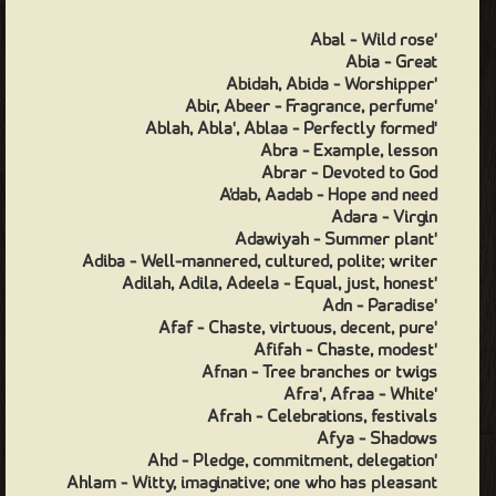
'Abal - Wild rose
Abia - Great
'Abidah, Abida - Worshipper
'Abir, Abeer - Fragrance, perfume
'Ablah, Abla', Ablaa - Perfectly formed
Abra - Example, lesson
Abrar - Devoted to God
A'dab, Aadab - Hope and need
Adara - Virgin
'Adawiyah - Summer plant
Adiba - Well-mannered, cultured, polite; writer
'Adilah, Adila, Adeela - Equal, just, honest
'Adn - Paradise
'Afaf - Chaste, virtuous, decent, pure
'Afifah - Chaste, modest
Afnan - Tree branches or twigs
'Afra', Afraa - White
Afrah - Celebrations, festivals
Afya - Shadows
'Ahd - Pledge, commitment, delegation
Ahlam - Witty, imaginative; one who has pleasant