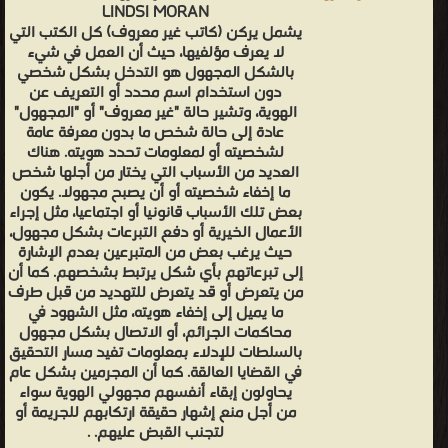
LINDSI MORAN
يشمل يركن (كاتب غير معروف) كل الكتب التي
لا يعرف مؤلفيها، حيث أن العمل في شيء
بالشكل المجهول هو التدخل بشكل شخصي
دون استخدام اسم محدد أو التعريف عن
الهوية، وتشير حالة "غير معروف" أو "المجهول"
عادة إلى حالة شخص ما بدون معرفة عامة
لشخصيته أو لمعلومات تحدد هويته. هناك
العديد من الأسباب التي يختار من أجلها شخص
ما إخفاء شخصيته أو أن يصبح مجهولا. يكون
بعض تلك الأسباب قانونيا أو اجتماعيا، مثل إجراء
الأعمال الخيرية أو دفع التبرعات بشكل مجهول،
حيث يرغب بعض من المتبرعين بعدم الإشارة
إلى تبرعاتهم بأي شكل يرتبط بشخصهم. كما أن
من يتعرض أو قد يتعرض للتهديد من قبل طرف
ما يميل إلى إخفاء هويته، مثل الشهود في
محاكمات الجرائم، أو الاتصال بشكل مجهول
بالسلطات للإدلاء بمعلومات تفيد مسار التحقيق
في القضايا العالقة. كما أن المجرمين بشكل عام
يحاولون إبقاء أنفسهم مجهولي الهوية سواء
من أجل منع إشهار حقيقة ارتكابهم للجريمة أو
لتجنب القبض عليهم. .