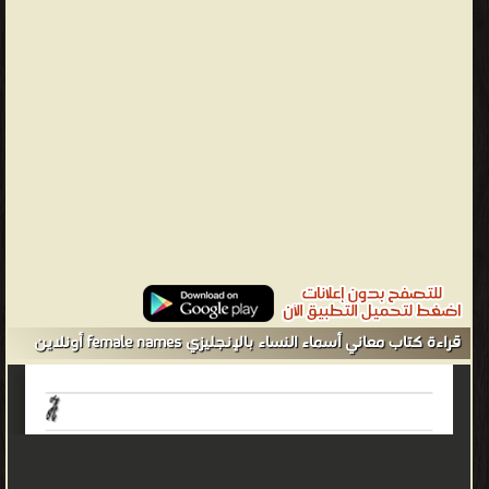
one who has pleasant dreams 'A'idah, Aida - Visiting, returning;
reward Ain - Eye, thus "precious" Aini - Spring, flower, source,
choice 'A'ishah, Aisha, Ayishah - Living, prosperous; youngest
wife of the Prophet Akilah - Intelligent, logical, one who reasons
Ala', Aalaa - Signs of Allah Alhena - A ring; (A star in the
constellation Gemini) Alima - Wise Alimah - Skilled in music or
dance 'Aliyah, Aliyyah, Alia, A'lia - Exaulted, elevated, highest
social standing Almas - Diamond Altaf - Kindness, politeness
Aludra - Virgin 'Alya' - Loftiness Al Zahra - The illuminated;
nickname of the Prophet's daughter, Fatimah Alzubra - (A star in
the constellation Leo) Amal, A'mal, Aamal, Amala - Hope,
قراءة كتاب معاني أسماء النساء بالإنجليزي female names أونلاين
aspiration Aman - Security, peace, safety Amani - Wishes,
aspirations Amatullah - Female servant of Allah Amber - Jewel
Aminah, Amineh, Ameena - Trustworthy, faithful, secure; name of
the mother of the Prophet Amirah, Ameera - Princess, leader
Amjad - Magnificence, splendor Amsah - Friendly; of good