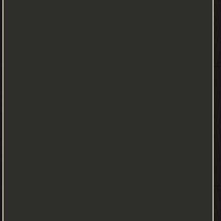
company 'Anan, Anaan - Clouds 'Anbar - Perfume, ambergris
'Anbarin - of ambergris Anisah, Aneesa - Close, intimate, good
friend Anjum - Stars Anmar - Leopard Anwar, Anwaar - Rays of
light, blossoms 'Aqilah - Wife, spouse; the best, the pick Ara -
Opinions Aram - Signs, flags Areebah - Witty, smart Arij, Areej -
Fragrance, sweet smell
كاتب غير معروف - يشمل يركن (كاتب غير معروف) كل الكتب التي لا
يعرف مؤلفيها، حيث أن العمل في شيء بالشكل المجهول هو التدخل
بشكل شخصي دون استخدام اسم محدد أو التعريف عن الهوية، وتشير
حالة "غير معروف" أو "المجهول" عادة إلى حالة شخص ما بدون معرفة
عامة لشخصيته أو لمعلومات تحدد هويته. هناك العديد من الأسباب
التي يختار من أجلها شخص ما إخفاء شخصيته أو أن يصبح مجهولا. يكون
بعض تلك الأسباب قانونيا أو اجتماعيا، مثل إجراء الأعمال الخيرية أو دفع
التبرعات بشكل مجهول، حيث يرغب بعض من المتبرعين بعدم الإشارة
إلى تبرعاتهم بأي شكل يرتبط بشخصهم. كما أن من يتعرض أو قد
يتعرض للتهديد من قبل طرف ما يميل إلى إخفاء هويته، مثل الشهود
في محاكمات الجرائم، أو الاتصال بشكل مجهول بالسلطات للإدلاء