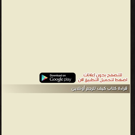
الزوائد علامات الوقف الأسلوب المراجع *********************** تظهر
أهمية الترجمة وتزداد في الآونة الأخيرة بشكل كبير، فهي بمثابة انفتاح
على علوم الغرب التي برع فيها، والتي نحتاجها نحن في سبيلنا نحو
النهوض من كبوتنا التي غرقنا فيها. كما أنها وسيلة هامة في يد من
يجيدها للرد على محاولات الإساءة للرسول الكريم صلى الله عليه وسلم،
وذلك بترجمة سيرته وحكمته إلى الغرب الذي يجهل كل شيء عن نبينا
صلى الله عليه وسلم، بل وما وصل إليه عنه صلى الله عليه وسلم ما هو
إلا صورة مشوهة لا تعبر عن الحقيقة. “القواعد اللازم توافرها في الترجمة
الجيدة: 1. يجب أن تكون الترجمة نسخة كاملة طبق الأصل من الأفكار
الموجودة في النص الأصلي. 2. يجب أن يحتفظ الأسلوب وطريقة الكتابة
بنفس الخصائص الموجودة في النص الأصلي. 3. يجب أن تعكس الترجمة
قراءة كتاب كيف تترجم أونلاين
كل عناصر السهولة والوضوح الموجودة في النص الأصلي.” “الترجمة
الجيدة يجب أن تلبي المتطلبات الأساسية التالية: 1- تعكس المعنى
بوضوح. 2- تنقل روح النص الأصلي وأسلوبه. 3- تصاغ بتعبير طبيعي
وسلس. 4- تولد استجابة مشابهة في ذهن قارئها.” 1- " من المستحيل
أن نحصل على قواعد خاصة بالترجمة تطبق بدون استثناء ( أي جامعة