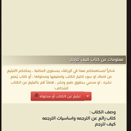
ب ت ث ] ❝ ❞ رسالة ابن تيمية في إن هذان لساحران ❝ ❞ الأزمة
الاقتصادية والمالية لليونان وأثرها على الاقتصاد المصري ❝ ❞ ما هو
صندوق النقد الدولي؟! ❝ ❞ فضل شهر الله المحرم ❝ ❞ قاموس
المصطلحات الاقتصادية (5) [ س ط ع ] ❝ ❞ آداب النوم والاستيقاظ ❝ ❱
من كتب تعلم اللغة الإنجليزية - مكتبة كتب تعلم اللغات.
معلومات عن كتاب كيف تترجم:
شكراً لمساهمتكم معنا في الإرتقاء بمستوى المكتبة ، يمكنكم االتبليغ
عن اخطاء او سوء اختيار للكتب وتصنيفها ومحتواها ، أو كتاب يُمنع
نشره ، او محمي بحقوق طبع ونشر ، فضلاً قم بالتبليغ عن الكتاب
المُخالف:
تبليغ عن الكتاب أو محتواه
وصف الكتاب :
كتاب رائع عن الترجمه واساسيات الترجمه
كيف تترجم