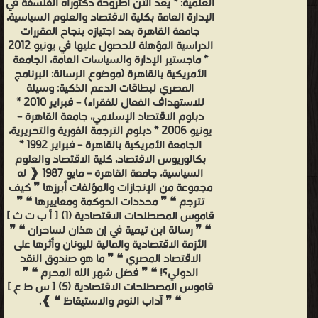
العلمية: * يعد الآن أطروحة دكتوراه الفلسفة في
الإدارة العامة بكلية الاقتصاد والعلوم السياسية،
جامعة القاهرة بعد اجتيازه بنجاح المقررات
الدراسية المؤهلة للحصول عليها في يونيو 2012
* ماجستير الإدارة والسياسات العامة، الجامعة
الأمريكية بالقاهرة (موضوع الرسالة: البرنامج
المصري لبطاقات الدعم الذكية: وسيلة
للاستهداف الفعال للفقراء) – فبراير 2010 *
دبلوم الاقتصاد الإسلامي، جامعة القاهرة –
يونيو 2006 * دبلوم الترجمة الفورية والتحريرية،
الجامعة الأمريكية بالقاهرة – فبراير 1992 *
بكالوريوس الاقتصاد، كلية الاقتصاد والعلوم
السياسية، جامعة القاهرة – مايو 1987 ❰ له
مجموعة من الإنجازات والمؤلفات أبرزها ❞ كيف
تترجم ❝ ❞ محددات الحوكمة ومعاييرها ❝ ❞
قاموس المصطلحات الاقتصادية (1) [ أ ب ت ث ]
❝ ❞ رسالة ابن تيمية في إن هذان لساحران ❝ ❞
الأزمة الاقتصادية والمالية لليونان وأثرها على
الاقتصاد المصري ❝ ❞ ما هو صندوق النقد
الدولي؟! ❝ ❞ فضل شهر الله المحرم ❝ ❞
قاموس المصطلحات الاقتصادية (5) [ س ط ع ]
❝ ❞ آداب النوم والاستيقاظ ❝ ❱.