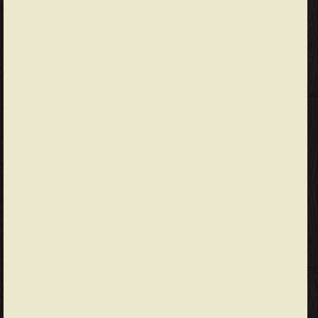
مانعة ) ". "It is impossible to obtain unexceptionably and
exhaustively determined translational rules". 2- " يجوز للمترجم أن
يضيف إلى النص المترجم أو يحذف منه بحرص شديد ". "The translator
may add to or delete from the translated text with sound
discretion".
محمد حسن يوسف - محمد حسن يوسف مدير برنامج الترجمة
بالجامعة الأمريكية – الكويت سابقا المؤهلات العلمية: * يعد الآن
أطروحة دكتوراه الفلسفة في الإدارة العامة بكلية الاقتصاد والعلوم
السياسية، جامعة القاهرة بعد اجتيازه بنجاح المقررات الدراسية المؤهلة
للحصول عليها في يونيو 2012 * ماجستير الإدارة والسياسات العامة،
الجامعة الأمريكية بالقاهرة (موضوع الرسالة: البرنامج المصري لبطاقات
الدعم الذكية: وسيلة للاستهداف الفعال للفقراء) – فبراير 2010 * دبلوم
الاقتصاد الإسلامي، جامعة القاهرة – يونيو 2006 * دبلوم الترجمة الفورية
والتحريرية، الجامعة الأمريكية بالقاهرة – فبراير 1992 * بكالوريوس
الاقتصاد، كلية الاقتصاد والعلوم السياسية، جامعة القاهرة – مايو 1987
❰ له مجموعة من الإنجازات والمؤلفات أبرزها ❞ كيف تترجم ❝ ❞
محددات الحوكمة ومعاييرها ❝ ❞ قاموس المصطلحات الاقتصادية (1) [ أ