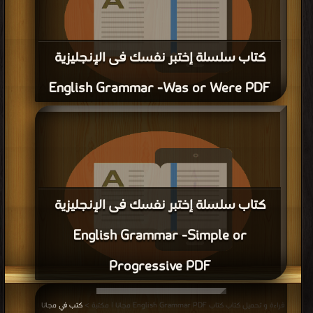
كتاب المورد : قاموس عربي إنكليزي ل روحي
البعلبكي PDF
قراءة و تحميل كتاب كتاب اهم 350 كلمة في اللغة الانجليزية PDF مجانا | مكتبة >
كتب في احلى
| التحميل : مرة/مرات
كتاب اهم 350 كلمة في اللغة الانجليزية PDF