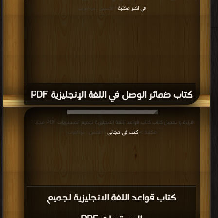
قراءة و تحميل كتاب كتاب simle grammar book البسيط فى قواعد اللغة الإنجليزية
PDF مجانا | مكتبة >
كتب في مجانا
| التحميل : مرة/مرات
كتاب simle grammar book البسيط فى