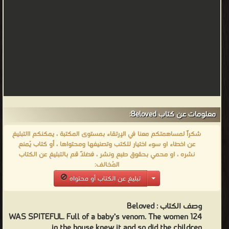
معلومات عن كتاب Beloved:
شكراً لمساهمتكم معنا في الإرتقاء بمستوى المكتبة ، يمكنكم االتبليغ
عن اخطاء او سوء اختيار للكتب وتصنيفها ومحتواها ، أو كتاب يُمنع
نشره ، او محمي بحقوق طبع ونشر ، فضلاً قم بالتبليغ عن الكتاب
المُخالف:
تبليغ عن الكتاب أو محتواه
وصف الكتاب :
Beloved
124 WAS SPITEFUL. Full of a baby’s venom. The women
in the house knew it and so did the children.