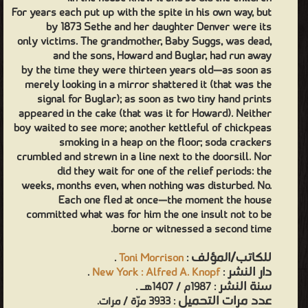
For years each put up with the spite in his own way, but
by 1873 Sethe and her daughter Denver were its
only victims. The grandmother, Baby Suggs, was dead,
and the sons, Howard and Buglar, had run away
by the time they were thirteen years old—as soon as
merely looking in a mirror shattered it (that was the
signal for Buglar); as soon as two tiny hand prints
appeared in the cake (that was it for Howard). Neither
boy waited to see more; another kettleful of chickpeas
smoking in a heap on the floor; soda crackers
crumbled and strewn in a line next to the doorsill. Nor
did they wait for one of the relief periods: the
weeks, months even, when nothing was disturbed. No.
Each one fled at once—the moment the house
committed what was for him the one insult not to be
borne or witnessed a second time.
للكاتب/المؤلف
.
Toni Morrison
:
دار النشر
.
New York : Alfred A. Knopf
:
سنة النشر
: 1987م / 1407هـ .
عدد مرات التحميل
: 3933 مرّة / مرات.