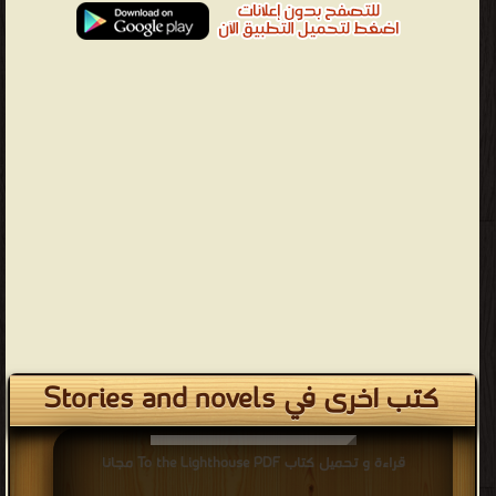
كتب اخرى في Stories and novels
قراءة و تحميل كتاب To the Lighthouse PDF مجانا