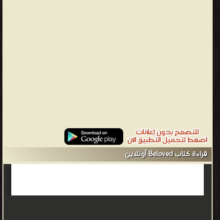
house committed what was for him the one insult not to be borne
or witnessed a second time.
Toni Morrison - ❰ له مجموعة من الإنجازات والمؤلفات أبرزها ❞ The
Bluest Eye ❝ ❞ Song of Solomon ❝ ❞ Beloved ❝ ❞ Sula ❝ الناشرين :
❞ راندوم هاوس ❝ ❞ New York : Alfred A. Knopf ❝ ❞ New York :
Knopf ❝ ❞ New York : Plume Book ❝ ❱
من Stories and novels كتب تعلم اللغة الإنجليزية - مكتبة كتب تعلم
اللغات.
قراءة كتاب Beloved أونلاين