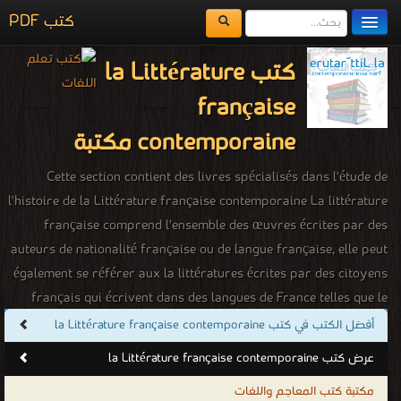
كتب PDF
مكتبة الكتب
كتب la Littérature
المكتبات
française
يُقرأ حالياً
contemporaine مكتبة
الفهرس
Cette section contient des livres spécialisés dans l'étude de
l'histoire de la Littérature française contemporaine La littérature
اضف كتاب
française comprend l'ensemble des œuvres écrites par des
auteurs de nationalité française ou de langue française, elle peut
également se référer aux la littératures écrites par des citoyens
français qui écrivent dans des langues de France telles que le
basque, le breton, etc.. La littérature écrite en langue française
أفضل الكتب في كتب la Littérature française contemporaine
par les personnes d'autres pays tels que la Belgique, la Suisse, le
عرض كتب la Littérature française contemporaine
(surtout au Québec) Canada, le Sénégal, l'Algérie, le Maroc, etc.
مكتبة كتب المعاجم واللغات
se réfère à la littérature francophone. Son histoire commence en